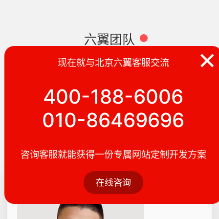
六翼团队
×
现在就与北京六翼客服交流
一个年轻而富有激情的六翼团队。 团队的每个成员把工作
当作“创造的乐趣”，我们的工作就是在创造作品，以客户案
400-188-6006
例为成就。我们每个人都很年轻，更喜欢接触新潮的科技，
010-86469696
并一直持续将科
技转化为优秀应用。
咨询客服就能获得一份专属网站定制开发方案
在线咨询