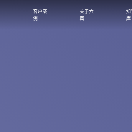
服
客户案
关于六
知
例
翼
库