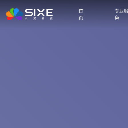
首
专业
页
务