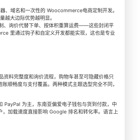
。
、域名和一次性的 Woocommerce电商定制开发。
订单量越大边际优势越明显。
限制、询价代替下单、按体积重算运费——这些封闭平
erce 里通过钩子和自定义开发都能实现，这也是专业
在产品资料完整度和询价流程，购物车甚至可隐藏价格只
零售重点则是结账顺畅度与支付覆盖。两种模式主题选型完全不同，
 PayPal 为主，东南亚偏爱电子钱包与货到付款，中
加载速度直接影响 Google 排名和转化率。语言上