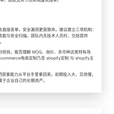
，监控跳出率、结账流失节点和询盘完成率。
会直接丢单，安全漏洞更是致命。建议建立三项机制：
性能与安全扫描。团队内无技术人员时，交给提供
妥。
经验，能否理解 MOQ、询价、多币种这类特有场
mmerce电商定制乃至 shopify定制 与 shopify主
本质是把获客能力从平台手里拿回来。前期投入大、见效慢，
属于企业自己的长期资产。