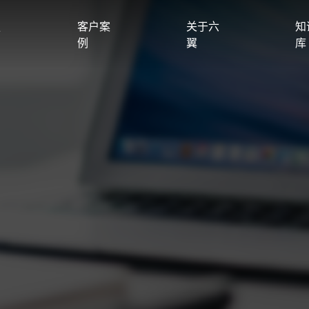
服
客户案
关于六
知
例
翼
库