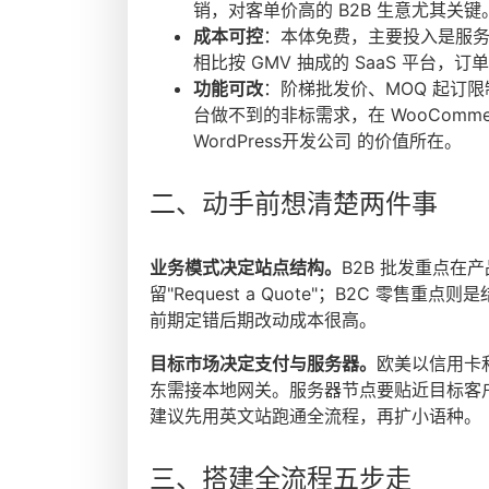
销，对客单价高的 B2B 生意尤其关键
成本可控
：本体免费，主要投入是服务器
相比按 GMV 抽成的 SaaS 平台，
功能可改
：阶梯批发价、MOQ 起订
台做不到的非标需求，在 WooComm
WordPress开发公司 的价值所在。
二、动手前想清楚两件事
业务模式决定站点结构。
B2B 批发重点
留"Request a Quote"；B2C 
前期定错后期改动成本很高。
目标市场决定支付与服务器。
欧美以信用卡和
东需接本地网关。服务器节点要贴近目标客户，
建议先用英文站跑通全流程，再扩小语种。
三、搭建全流程五步走